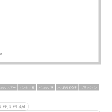
qw
ス釣り ルアー
バス釣り 夏
バス釣り 秋
バス釣り初心者
ブラックバス
#釣り #生成AI