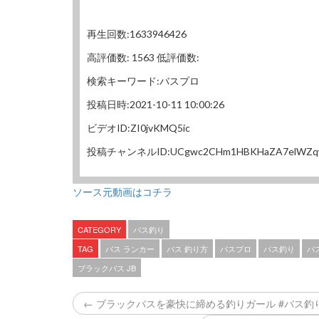
再生回数:1633946426
高評価数: 1563 低評価数:
検索キーワード:バスプロ
投稿日時:2021-10-11 10:00:26
ビデオID:ZI0jvKMQ5ic
投稿チャンネルID:UCgwc2CHm1HBKHaZA7elWZ
ソース元動画はコチラ
CATEGORY
バス釣り
TAG
バス ランカー
バス 釣り方
バスプロ
バス釣り
バ
ブラックバス JB
← ブラックバスを豪快に締める釣りガール #バス釣り 