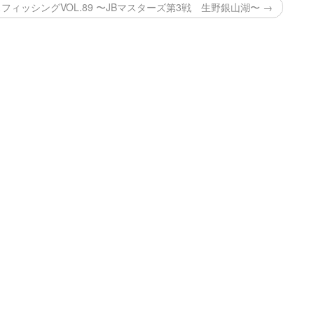
ィッシングVOL.89 〜JBマスターズ第3戦 生野銀山湖〜 →