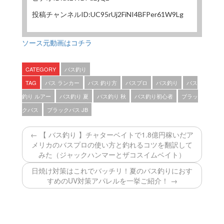
投稿チャンネルID:UC95rUj2FiNI4BFPer61W9Lg
ソース元動画はコチラ
CATEGORY
バス釣り
TAG
バス ランカー
バス 釣り方
バスプロ
バス釣り
バス
釣り ルアー
バス釣り 夏
バス釣り 秋
バス釣り初心者
ブラッ
クバス
ブラックバス JB
← 【 バス釣り 】チャターベイトで1.8億円稼いだア
メリカのバスプロの使い方と釣れるコツを翻訳して
みた（ジャックハンマーとザコスイムベイト）
日焼け対策はこれでバッチリ！夏のバス釣りにおす
すめのUV対策アパレルを一挙ご紹介！ →