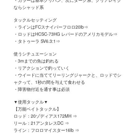
ならシャッド系
タックルセッティング
・ラインはFCスナイパーフロロ20lb⇒
・ロッドはHCSC-73HG レパードのアメリカモデル⇒
・タトゥーラ SV6.3:1⇒
使うシチュエーション
・3mまでの魚は釣れる
・リアクションで釣っていく
・ウイードに当ててリーリングジャークと、ロッドでシ
ャクって、1秒の間を与えて食わせる
・障害物付近を通す事は必須
▼使用タックル▼
【万能ベイトタックル】
ロッド：20ゾディアス172MH ⇒
リール：21アンタレスDC ⇒
ライン：フロロマイスター16lb ⇒