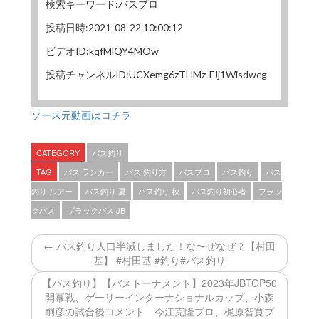
検索キーワード:バスプロ
投稿日時:2021-08-22 10:00:12
ビデオID:kqfMlQY4MOw
投稿チャンネルID:UCXemg6zTHMz-FJj1Wisdwcg
ソース元動画はコチラ
CATEGORY
バス釣り
TAG
バス ランカー
バス 釣り方
バスプロ
バス釣り
バス
釣り ルアー
バス釣り 夏
バス釣り 秋
バス釣り初心者
ブラッ
クバス
ブラックバス JB
← バス釣り人口半減しました！な〜ぜなぜ？【村田
基】 #村田基 #釣り#バス釣り
【バス釣り】【バストーナメント】2023年JBTOP50
開幕戦、ゲーリーインターナショナルカップ、小森
嗣彦の試合後コメント 今江克隆プロ、梶原智寛プ