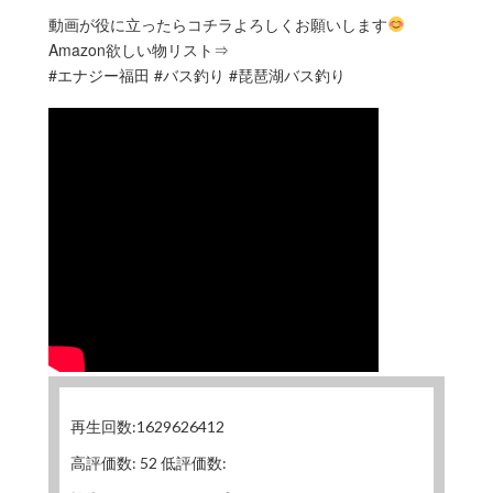
動画が役に立ったらコチラよろしくお願いします
Amazon欲しい物リスト⇒
#エナジー福田 #バス釣り #琵琶湖バス釣り
再生回数:1629626412
高評価数: 52 低評価数: