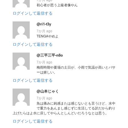
初心者が思う上級者像やん
ログインして返信する
@ri1-t3y
7か月 ago
TENGAやめよ
ログインして返信する
@三平三平-n8o
7か月 ago
梅雨時期や夏場の土日が、小雨で気温が高いとバサ
ーは嬉しい。
ログインして返信する
@山本じゃく
7か月 ago
魚は痛みに鈍感または感じないとも言うけど、水中
で重力をあんまし感じずに生活してる訳だから釣り
上げたらはよ水に戻してやらんとしんどいだろうなとは思う。
ログインして返信する