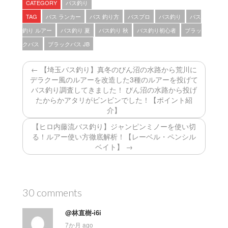
CATEGORY
バス釣り
TAG
バス ランカー
バス 釣り方
バスプロ
バス釣り
バス
釣り ルアー
バス釣り 夏
バス釣り 秋
バス釣り初心者
ブラッ
クバス
ブラックバス JB
← 【埼玉バス釣り】真冬のびん沼の水路から荒川に
デラクー風のルアーを改造した3種のルアーを投げて
バス釣り調査してきました！ びん沼の水路から投げ
たからかアタリがビンビンでした！【ポイント紹
介】
【ヒロ内藤流バス釣り】ジャンピンミノーを使い切
る！ルアー使い方徹底解析！【レーベル・ペンシル
ベイト】 →
30 comments
@林直樹-i6i
7か月 ago