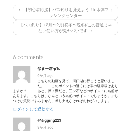
← 【初心者応援】バス釣りを覚えよう！in水藻フィ
ッシングセンター
【バス釣り】12月〜2月(初冬〜晩冬)/この普通じゃ
ない使い方が鬼ヤバいです →
6 comments
@まー君-p1u
9か月 ago
こちらの動画を見て、河口湖に行こうと思いまし
た。 このポイントの近くには車の駐車場はあり
ますか？ あと、芦ノ湖だと、三ツ石などのポイントに名前が
あります。こちらは、なんという名前のポイントでしょうか。ぶし
つけな質問ですみません。差し支えなければおねがいします。
ログインして返信する
@Jigging223
9か月 ago