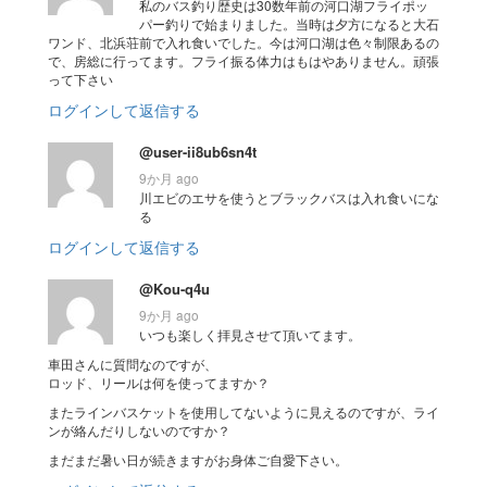
私のバス釣り歴史は30数年前の河口湖フライポッ
パー釣りで始まりました。当時は夕方になると大石
ワンド、北浜荘前で入れ食いでした。今は河口湖は色々制限あるの
で、房総に行ってます。フライ振る体力はもはやありません。頑張
って下さい
ログインして返信する
@user-ii8ub6sn4t
9か月 ago
川エビのエサを使うとブラックバスは入れ食いにな
る
ログインして返信する
@Kou-q4u
9か月 ago
いつも楽しく拝見させて頂いてます。
車田さんに質問なのですが、
ロッド、リールは何を使ってますか？
またラインバスケットを使用してないように見えるのですが、ライ
ンが絡んだりしないのですか？
まだまだ暑い日が続きますがお身体ご自愛下さい。