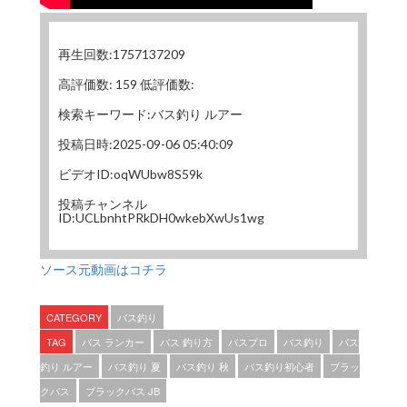
再生回数:1757137209
高評価数: 159 低評価数:
検索キーワード:バス釣り ルアー
投稿日時:2025-09-06 05:40:09
ビデオID:oqWUbw8S59k
投稿チャンネル
ID:UCLbnhtPRkDH0wkebXwUs1wg
ソース元動画はコチラ
CATEGORY
バス釣り
TAG
バス ランカー
バス 釣り方
バスプロ
バス釣り
バス
釣り ルアー
バス釣り 夏
バス釣り 秋
バス釣り初心者
ブラッ
クバス
ブラックバス JB