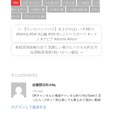
TAG
バス ランカー
バス 釣り方
バスプロ
バス釣り
バス
釣り ルアー
バス釣り 夏
バス釣り 秋
バス釣り初心者
ブラッ
クバス
ブラックバス JB
← 【ランカーシーバス】太さがやばい！# #釣り
#fishing #fish #山鱸 #rbb #レジャースポーツ #シマ
ノ #アピア #shorts #short
春桧原湖攻略の全て 気難しい春のヒバスモを釣る方
法JB桧原湖第1戦パターン解説 →
4 comments
@服部日向-h4q
1年 ago
OKチャンネルと俺達チャンネル釣りYouTuberと言
ったらこの2つ！初心者にでも教えれて面白い動画
ログインして返信する