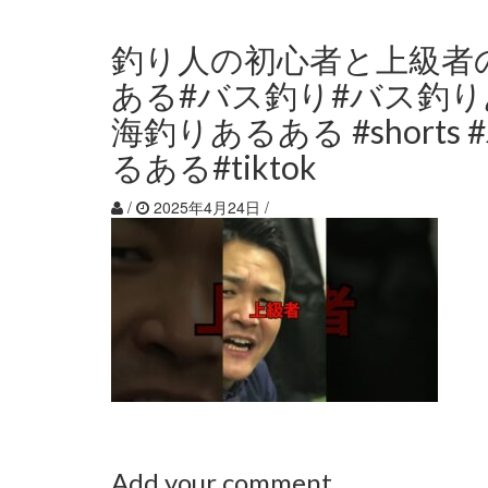
釣り人の初心者と上級者の
ある#バス釣り#バス釣り
海釣りあるある #shorts
るある#tiktok
/
2025年4月24日
/
Add your comment