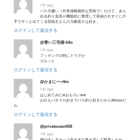
1年 ago
バス大嫌い（外来侵略種的な意味で）だけど、あら
ゆる釣り道具が機能的に整理して収納されすぐに片
手でサッと出てくる投稿主さんの几帳面さは好き。
ログインして返信する
@青い三毛猫-h8o
1年 ago
フッキングの時にドラグが
ズルッと
ログインして返信する
@かまにー-r9m
1年 ago
はじめてみたwおもろいww
おれもパチスロ好きでバス釣り好きだから神tubeだ
わ
ログインして返信する
@privateuser608
1年 ago
網の出し方カッコ良すぎて巻き戻して観直したわ。