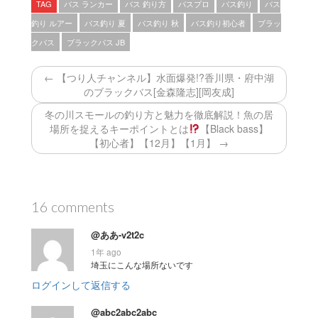
TAG
バス ランカー
バス 釣り方
バスプロ
バス釣り
バス
釣り ルアー
バス釣り 夏
バス釣り 秋
バス釣り初心者
ブラッ
クバス
ブラックバス JB
← 【つり人チャンネル】水面爆発!?香川県・府中湖
のブラックバス[金森隆志][岡友成]
冬の川スモールの釣り方と魅力を徹底解説！魚の居
場所を捉えるキーポイントとは
【Black bass】
【初心者】【12月】【1月】 →
16 comments
@ああ-v2t2c
1年 ago
埼玉にこんな場所ないです
ログインして返信する
@abc2abc2abc