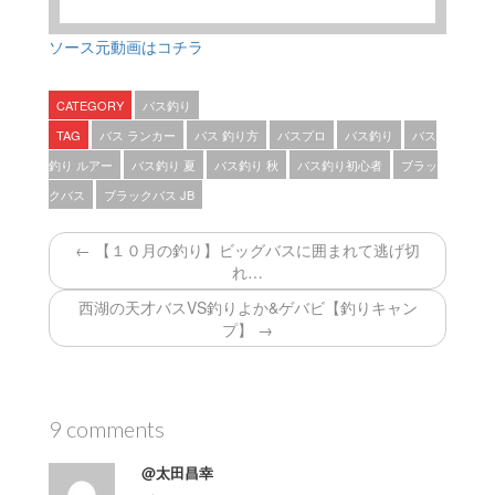
ソース元動画はコチラ
CATEGORY
バス釣り
TAG
バス ランカー
バス 釣り方
バスプロ
バス釣り
バス
釣り ルアー
バス釣り 夏
バス釣り 秋
バス釣り初心者
ブラッ
クバス
ブラックバス JB
← 【１０月の釣り】ビッグバスに囲まれて逃げ切
れ…
西湖の天才バスVS釣りよか&ゲバビ【釣りキャン
プ】 →
9 comments
@太田昌幸