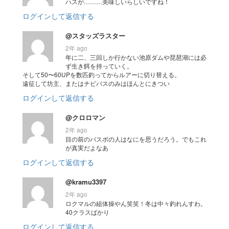
ハスが………美味しいらしいですね！
ログインして返信する
@スタッズラスター
2年 ago
年に二、三回しか行かない池原ダムや琵琶湖には必
ず生き餌を持っていく。
そして50〜60UPを数匹釣ってからルアーに切り替える。
遠征して坊主、またはチビバスのみはほんとにきつい
ログインして返信する
@クロロマン
2年 ago
目の前のバスボの人はなにを思うだろう。でもこれ
が真実だよなあ
ログインして返信する
@kramu3397
2年 ago
ロクマルの組体操やん笑笑！冬は中々釣れんすわ。
40クラスばかり
ログインして返信する