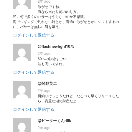
2年 ago
泳がせですね。
海なら当たり前の釣り方。
逆に何で多くのバサーはやらないのか不思議。
海でジギングで釣れない時とか、普通に泳がせとかにシフトするの
に、バサーは無駄に餌を嫌う。
ログインして返信する
@flashnewlight1075
2年 ago
60への執念すごい
波も高いですね。
ログインして返信する
@関野英二
2年 ago
餌釣りけっこうだけど、なるべく早くリリースした
ら、貴重な湖の財産だよ
ログインして返信する
@ピーターくん-t9k
2年 ago