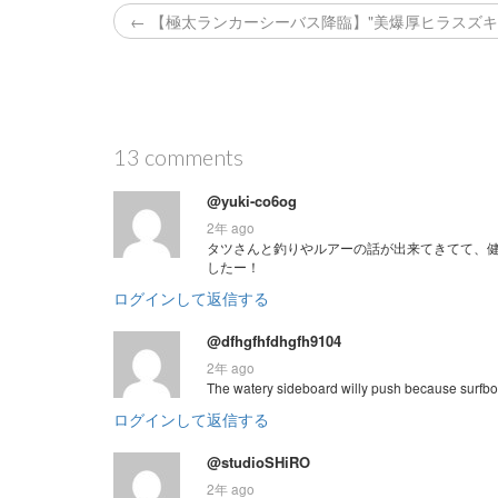
← 【極太ランカーシーバス降臨】"美爆厚ヒラスズキ
13 comments
@yuki-co6og
2年 ago
タツさんと釣りやルアーの話が出来てきてて、
したー！
ログインして返信する
@dfhgfhfdhgfh9104
2年 ago
The watery sideboard willy push because surfboa
ログインして返信する
@studioSHiRO
2年 ago