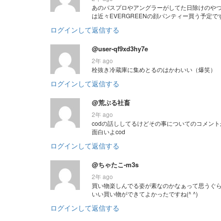
あのバスプロやアングラーがしてた日除けのや
は近々EVERGREENの顔パンティー買う予定で
ログインして返信する
@user-qf9xd3hy7e
2年 ago
栓抜き冷蔵庫に集めとるのはかわいい（爆笑）
ログインして返信する
@荒ぶる社畜
2年 ago
codの話ししてるけどその事についてのコメント
面白いよcod
ログインして返信する
@ちゃたこ-m3s
2年 ago
買い物楽しんでる姿が素なのかなぁって思うぐ
いい買い物ができてよかったですね(^ ^)
ログインして返信する