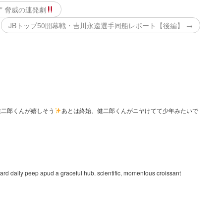
" 脅威の連発劇
JBトップ50開幕戦・吉川永遠選手同船レポート【後編】 →
健二郎くんが嬉しそう
あとは終始、健二郎くんがニヤけてて少年みたいで
rd daily peep apud a graceful hub. scientific, momentous croissant