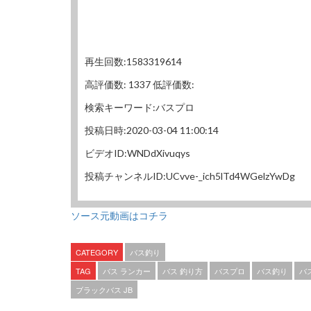
再生回数:1583319614
高評価数: 1337 低評価数:
検索キーワード:バスプロ
投稿日時:2020-03-04 11:00:14
ビデオID:WNDdXivuqys
投稿チャンネルID:UCvve-_ich5lTd4WGelzYwDg
ソース元動画はコチラ
CATEGORY
バス釣り
TAG
バス ランカー
バス 釣り方
バスプロ
バス釣り
バ
ブラックバス JB