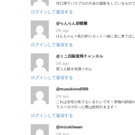
河口湖でバスプロの大会の撮影をしているもの
ログインして返信する
@らんらん胡蝶蘭
2年 ago
けんちゃん〜私の釣りセット一緒に見に来てほしい
ログインして返信する
@ミニ四駆復帰チャンネル
2年 ago
買う人殺す気満々やん
ログインして返信する
@musubime6089
2年 ago
これは女性の私でもいきたいです！実物の鉄砲
ラスベガス行った際は絶対行きます！
ログインして返信する
@mizukitaaan
2年 ago