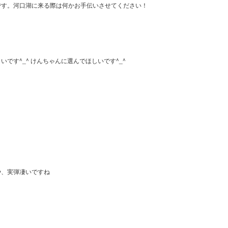
です。河口湖に来る際は何かお手伝いさせてください！
です^_^ けんちゃんに選んでほしいです^_^
や、実弾凄いですね