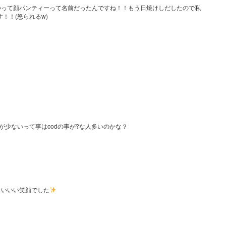
つって顔パンティーって名前だったんですね！！もう日焼けしだしたので私
す！！(怒られるw)
が少ないって事はcodの事が?な人多いのかな？
らいいい笑顔でした