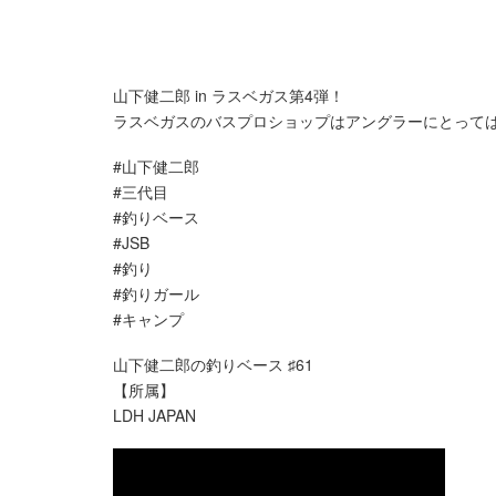
山下健二郎 in ラスベガス第4弾！
ラスベガスのバスプロショップはアングラーにとっては
#山下健二郎
#三代目
#釣りベース
#JSB
#釣り
#釣りガール
#キャンプ
山下健二郎の釣りベース ♯61
【所属】
LDH JAPAN