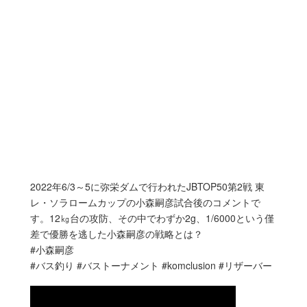
2022年6/3～5に弥栄ダムで行われたJBTOP50第2戦 東
レ・ソラロームカップの小森嗣彦試合後のコメントで
す。12㎏台の攻防、その中でわずか2g、1/6000という僅
差で優勝を逃した小森嗣彦の戦略とは？
#小森嗣彦
#バス釣り #バストーナメント #komclusion #リザーバー