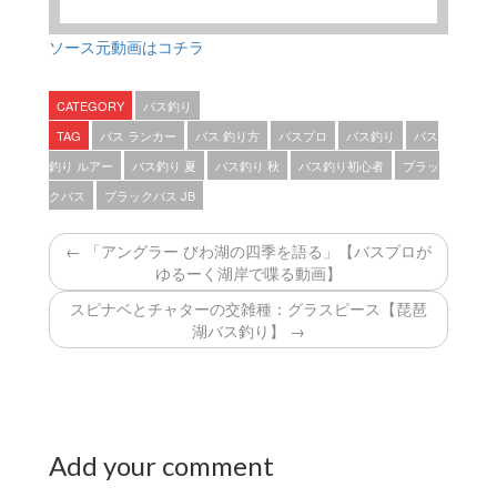
ソース元動画はコチラ
CATEGORY
バス釣り
TAG
バス ランカー
バス 釣り方
バスプロ
バス釣り
バス
釣り ルアー
バス釣り 夏
バス釣り 秋
バス釣り初心者
ブラッ
クバス
ブラックバス JB
← 「アングラー びわ湖の四季を語る」【バスプロが
ゆるーく湖岸で喋る動画】
スピナベとチャターの交雑種：グラスピース【琵琶
湖バス釣り】 →
Add your comment