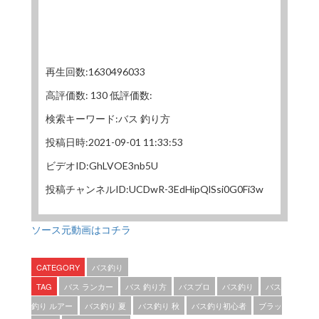
再生回数:1630496033
高評価数: 130 低評価数:
検索キーワード:バス 釣り方
投稿日時:2021-09-01 11:33:53
ビデオID:GhLVOE3nb5U
投稿チャンネルID:UCDwR-3EdHipQlSsi0G0Fi3w
ソース元動画はコチラ
CATEGORY
バス釣り
TAG
バス ランカー
バス 釣り方
バスプロ
バス釣り
バス
釣り ルアー
バス釣り 夏
バス釣り 秋
バス釣り初心者
ブラッ