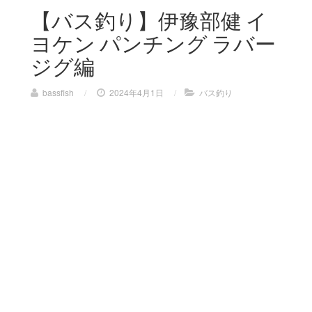
【バス釣り】伊豫部健 イ
ヨケン パンチング ラバー
ジグ編
bassfish
/
2024年4月1日
/
バス釣り