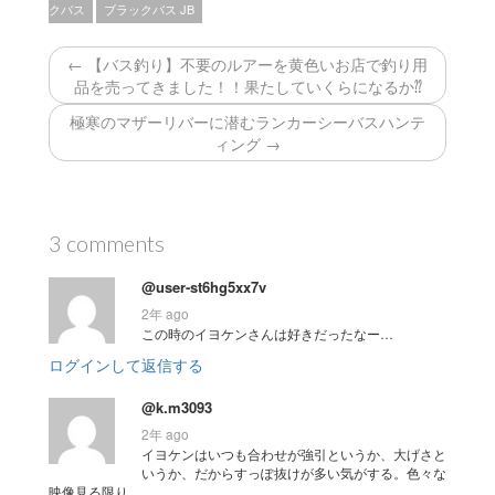
クバス
ブラックバス JB
← 【バス釣り】不要のルアーを黄色いお店で釣り用
品を売ってきました！！果たしていくらになるか⁇
極寒のマザーリバーに潜むランカーシーバスハンテ
ィング →
3 comments
@user-st6hg5xx7v
2年 ago
この時のイヨケンさんは好きだったなー…
ログインして返信する
@k.m3093
2年 ago
イヨケンはいつも合わせが強引というか、大げさと
いうか、だからすっぽ抜けが多い気がする。色々な
映像見る限り。