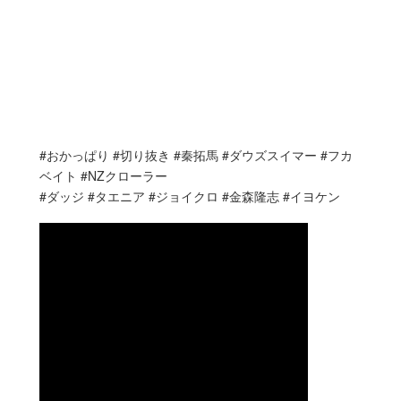
#おかっぱり #切り抜き #秦拓馬 #ダウズスイマー #フカ
ベイト #NZクローラー
#ダッジ #タエニア #ジョイクロ #金森隆志 #イヨケン