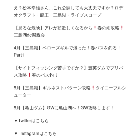
え？松本幸雄さん…これ公開しても大丈夫ですか？ロデ
オクラフト・艇王・三島湖・ライブスコープ
【見るな危険】アレが超欲しくなるから
春の雨攻略
三島湖de懇親会
4月【三島湖】ベローズギルで爆った！春バスを釣る！
Part1
【サイトフィッシング苦手ですか？】豊英ダムでプリバ
ス攻略
春のバス釣り
5月【三島湖】ギルネストパターン攻略
タイニーブルシ
ューター
5月【亀山ダム】GWに亀山湖へ！GW攻略します！
▼Twitterはこちら
▼ Instagramはこちら