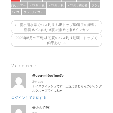
釣り ルアー
バス釣り 夏
バス釣り 秋
バス釣り初心者
ブラッ
クバス
ブラックバス JB
← 霞ヶ浦水系でバス釣り！JBトップ50選手の練習に
密着 #バス釣り #霞ヶ浦 #北浦 #イマカツ
2023年5月の三島湖 初夏のバス釣り動画 トップで
釣果あり →
2 comments
@user-mi5ou1mc7b
2年 ago
ナイスフィッシュです！上流はまじもんのジャング
ルクルーズですよねw
ログインして返信する
@club5162