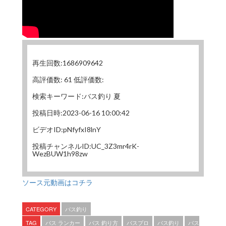
再生回数:1686909642
高評価数: 61 低評価数:
検索キーワード:バス釣り 夏
投稿日時:2023-06-16 10:00:42
ビデオID:pNfyfxI8lnY
投稿チャンネルID:UC_3Z3mr4rK-
WezBUW1h98zw
ソース元動画はコチラ
CATEGORY
バス釣り
TAG
バス ランカー
バス 釣り方
バスプロ
バス釣り
バス