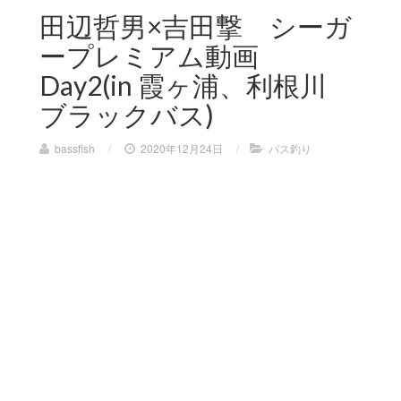
田辺哲男×吉田撃 シーガ
ープレミアム動画
Day2(in 霞ヶ浦、利根川
ブラックバス)
bassfish
/
2020年12月24日
/
バス釣り