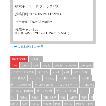
検索キーワード:ブラックバス
投稿日時:2016-05-24 11:59:43
ビデオID:ThvdC3mszBM
投稿チャンネル
ID:UCwWJrCYUFwJTfR47fT5ZdAQ
ソース元動画はコチラ
CATEGORY
バス釣り
TAG
しかけ
つり
つり方
つり糸
シーガー
シーガープ
レミアムチャンネル
タックル
ノット
バス
バス ランカー
バス 釣り方
バスプロ
バス釣り
バス釣り ルアー
バス釣り
夏
バス釣り 秋
バス釣り初心者
フロロリミテッド
フロロリミ
テッドハードBASS
ブラックバス
ブラックバス JB
ボート
ラ
イン
仕掛け
利根川
利根川水系
号数
吉田撃
実釣
田
辺哲男
結び
結び方
茨城県
釣り
釣り方
釣り糸
釣行