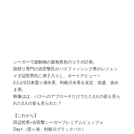
シーガーで謝観物の最無異色のコラボ計画。
陸部り専門の吉田撃氏がバスフィッシング界のレジェン
ドダ辺哲男氏に弟子入りし、ボートデビュー！
2人が2日来霞ヶ浦水系、利根川水系を攻定、攻盛、攻め
ま用。
映像はは、バスへのアプローチだけでたた2人の姿も見ら
れた2人の姿も見られた？
【これから】
田辺哲男×吉田撃シーガープレミアムビュッフェ
Day1（霞ヶ浦、利根川ブラックバス）