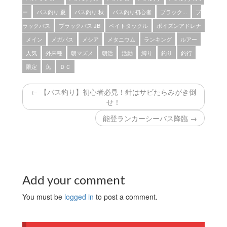
ー
バス釣り 夏
バス釣り 秋
バス釣り初心者
ブラック...
ブ
ラックバス
ブラックバス JB
ベイトタックル
ポイズンアドレナ
メイン
メガバス
メシア
メタニウム
ランキング
ルアー
人気
外来種
朝マズメ
朝活
活動
縛り
釣り
釣行
限定
魚
ＤＣ
← 【バス釣り】初心者必見！針はサビたらみがき倒
せ！
能登ランカーシーバス降臨 →
Add your comment
You must be
logged in
to post a comment.