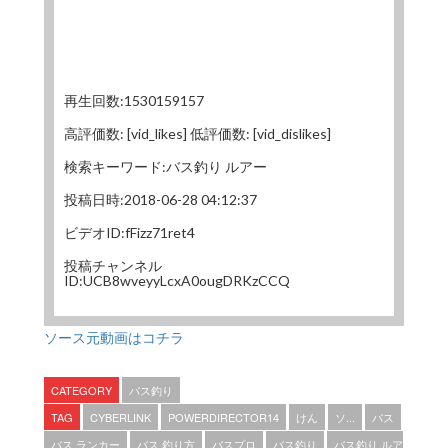
再生回数:1530159157
高評価数: [vid_likes] 低評価数: [vid_dislikes]
検索キーワード:バス釣り ルアー
投稿日時:2018-06-28 04:12:37
ビデオID:fFizz71ret4
投稿チャンネル
ID:UCB8wveyyLcxA0ougDRKzCCQ
ソース元動画はコチラ
CATEGORY
バス釣り
TAG
CYBERLINK
POWERDIRECTOR14
けん
ソ...
バス
バス ランカー
バス 釣り方
バスプロ
バス釣り
バス釣り ルア