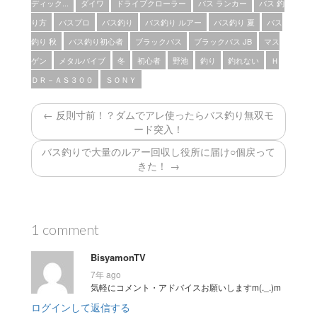
ディック...
ダイワ
ドライブクローラー
バス ランカー
バス 釣
り方
バスプロ
バス釣り
バス釣り ルアー
バス釣り 夏
バス
釣り 秋
バス釣り初心者
ブラックバス
ブラックバス JB
マス
ゲン
メタルバイブ
冬
初心者
野池
釣り
釣れない
Ｈ
ＤＲ－ＡＳ３００
ＳＯＮＹ
← 反則寸前！？ダムでアレ使ったらバス釣り無双モ
ード突入！
バス釣りで大量のルアー回収し役所に届け○個戻って
きた！ →
1 comment
BisyamonTV
7年 ago
気軽にコメント・アドバイスお願いしますm(._.)m
ログインして返信する