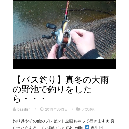
【バス釣り】真冬の大雨
の野池で釣りをした
ら・・・
bassfish
/
2019年3月3日
/
バス釣り
釣り具やその他のプレゼント企画もやって行きます★ 良
かったらよろしくお願いします♪ Twitter
再生回