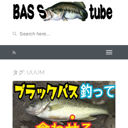
タグ:
UUUM