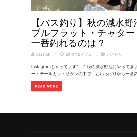
【バス釣り】秋の減水野池でブ
ブルフラット・チャター
一番釣れるのは？
bassfish
/
2019年2月17日
/
バス釣り
Instagramもやってます^ _ ^ 秋の減水野池に
ー・テールカットサタンの中で、おいっぱりから一番釣り合
READ MORE