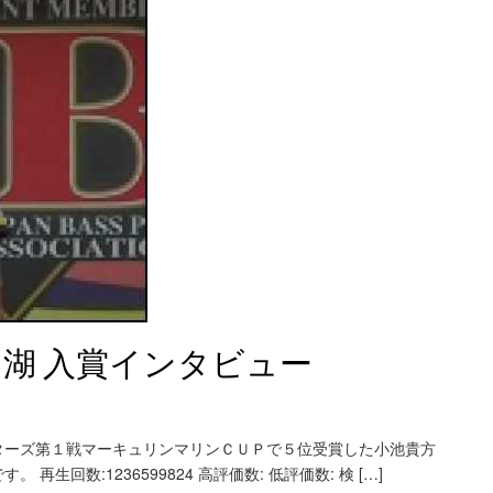
口湖 入賞インタビュー
ターズ第１戦マーキュリンマリンＣＵＰで５位受賞した小池貴方
回数:1236599824 高評価数: 低評価数: 検 […]