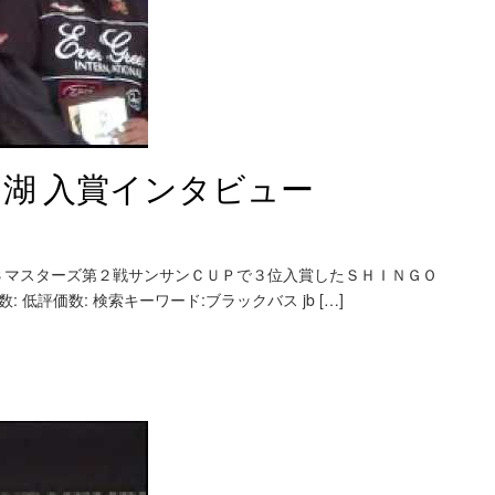
口湖 入賞インタビュー
Ｂマスターズ第２戦サンサンＣＵＰで３位入賞したＳＨＩＮＧＯ
: 低評価数: 検索キーワード:ブラックバス jb […]