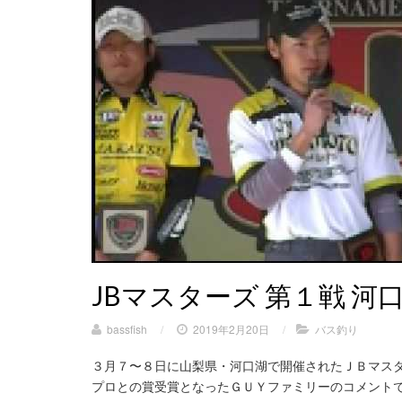
JBマスターズ 第１戦 河
bassfish
/
2019年2月20日
/
バス釣り
３月７〜８日に山梨県・河口湖で開催されたＪＢマス
プロとの賞受賞となったＧＵＹファミリーのコメントです。 再生