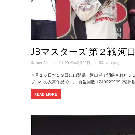
JBマスターズ 第２戦 河
bassfish
/
2019年2月23日
/
バス釣り
４月１８日〜１９日に山梨県・河口湖で開催されたＪ
プロへの入賞作品です。 再生回数:1240226909 高評価数
READ MORE