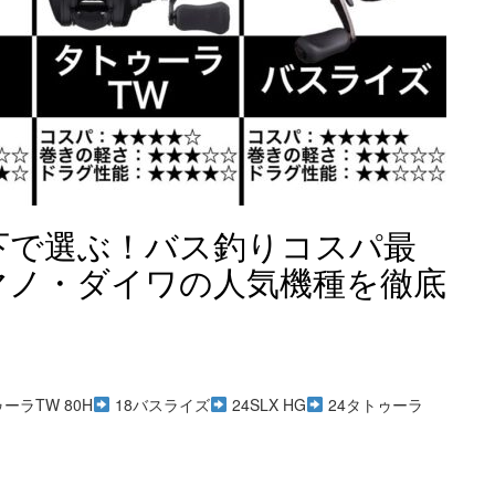
以下で選ぶ！バス釣りコスパ最
マノ・ダイワの人気機種を徹底
ーラTW 80H
18バスライズ
24SLX HG
24タトゥーラ