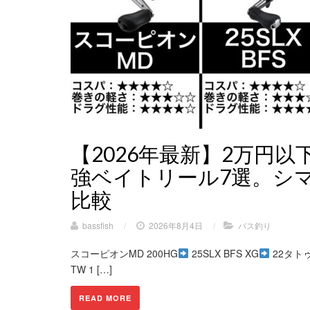
【2026年最新】2万円
強ベイトリール7選。シ
比較
bassfish
/
2026年8月4日
/
バス釣り
スコーピオンMD 200HG
25SLX BFS XG
22タトゥ
TW 1 […]
READ MORE