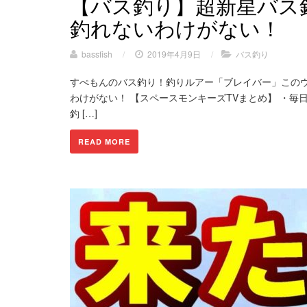
【バス釣り】超新星バス
釣れないわけがない！
bassfish
/
2019年4月9日
/
バス釣り
すぺもんのバス釣り！釣りルアー「ブレイバー」この
わけがない！ 【スペースモンキーズTVまとめ】 ・毎
釣 […]
READ MORE