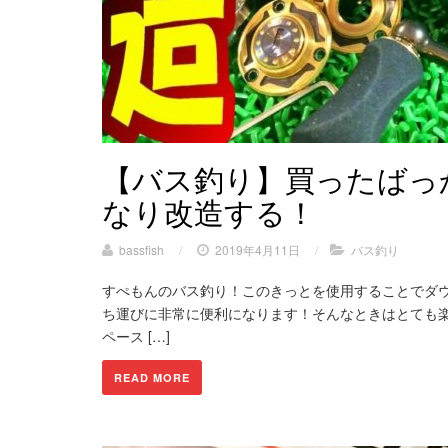
【バス釣り】買ったばっ
なり改造する！
bassfish
/
2019年4月11日
/
バス釣り
すぺもんのバス釣り！このきっとを使用することでダ
ち運びに非常に便利になります！そんなときはとても楽
ペース […]
READ MORE