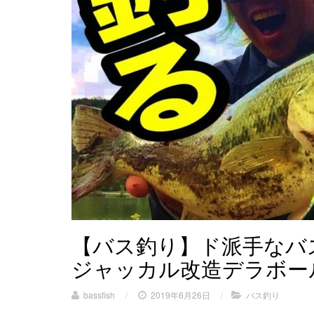
【バス釣り】ド派手なバ
ジャッカル改造デラボー
bassfish
/
2019年6月26日
/
バス釣り