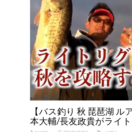
【バス釣り 秋 琵琶湖 
本大輔/長友政貴がライト
bassfish
/
2021年4月20日
/
バス釣り