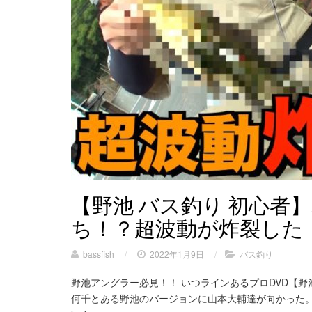
【野池 バス釣り 初心者
ち！？超波動が炸裂した
bassfish
/
2022年1月9日
/
バス釣り
野池アングラー必見！！ いつラインあるプロDVD【野
何千とある野池のバージョンに山本大輔達が向かった。