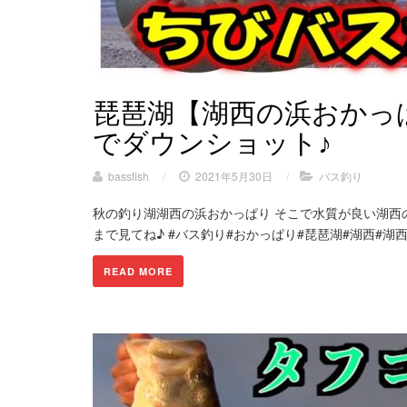
琵琶湖【湖西の浜おかっ
でダウンショット♪
bassfish
/
2021年5月30日
/
バス釣り
秋の釣り湖湖西の浜おかっぱり そこで水質が良い湖西
まで見てね♪ #バス釣り#おかっぱり#琵琶湖#湖西#湖西の浜 再
READ MORE