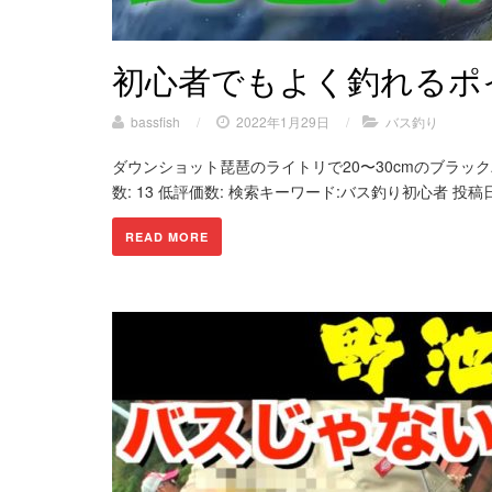
初心者でもよく釣れるポ
bassfish
/
2022年1月29日
/
バス釣り
ダウンショット琵琶のライトリで20〜30cmのブラックバス
数: 13 低評価数: 検索キーワード:バス釣り初心者 投稿日時:20
READ MORE