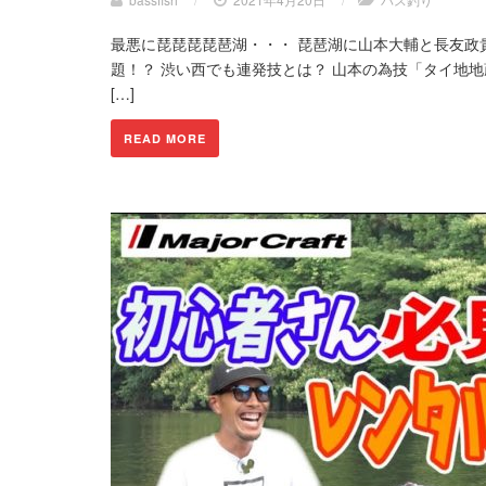
最悪に琵琵琵琵琶湖・・・ 琵琶湖に山本大輔と長友政貴
題！？ 渋い西でも連発技とは？ 山本の為技「タイ地地
[…]
READ MORE