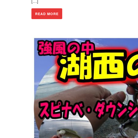
[…]
READ MORE