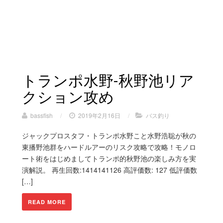
トランポ水野-秋野池リア
クション攻め
bassfish
/
2019年2月16日
/
バス釣り
ジャックプロスタフ・トランポ水野こと水野浩聡が秋の
東播野池群をハードルアーのリスク攻略で攻略！モノロ
ート術をはじめましてトランポ的秋野池の楽しみ方を実
演解説。 再生回数:1414141126 高評価数: 127 低評価数
[…]
READ MORE