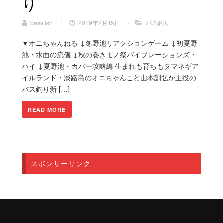
り
bassfish
/
2019年2月15日
/
バス釣り
▼オニちゃんねる ↓冬野池リアクションゲーム ↓初夏野
池・水面の流儀 ↓秋の巻きモノ祭バイブレーションズ・
ハイ ↓夏野池・カバー攻略編 生まれも育ちもタマネギア
イルランド・淡路島のオニちゃんこと山本訓弘が主役の
バス釣り新 […]
READ MORE
スポンサーリンク