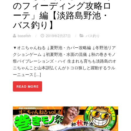
のフィーディング攻略ロ
ーテ」編【淡路島野池・
バス釣り】
bassfish
/
2019年2月27日
/
バス釣り
▼オニちゃんねる ↓夏野池・カバー攻略編 ↓冬野池リア
クションゲーム ↓初夏野池・水面の流儀 ↓秋の巻きモノ
祭バイブレーションズ・ハイ 生まれも育ちも淡路島のオ
ニちゃんこと山本訓弘くんがトコロ狭しと躍動するラル
ーニュース […]
READ MORE