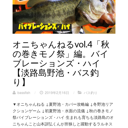
オニちゃんねるvol.4「秋
の巻きモノ祭」編。バイ
ブレーションズ・ハイ
【淡路島野池・バス釣
り】
bassfish
/
2019年2月16日
/
バス釣り
▼オニちゃんねる ↓夏野池・カバー攻略編 ↓冬野池リア
クションゲーム ↓初夏野池・水面の流儀 ↓秋の巻きモノ
祭バイブレーションズ・ハイ 生まれも育ちも淡路島のオ
ニちゃんこと山本訓弘くんが所狭しと躍動するラルネス