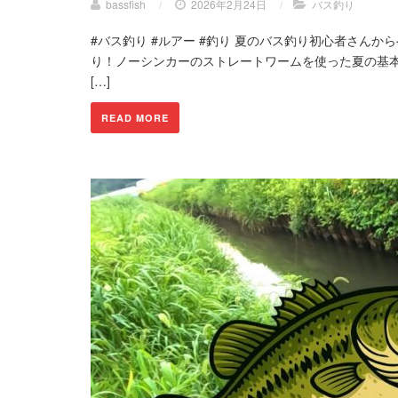
bassfish
/
2026年2月24日
/
バス釣り
#バス釣り #ルアー #釣り 夏のバス釣り初心者さん
り！ノーシンカーのストレートワームを使った夏の基
[…]
READ MORE