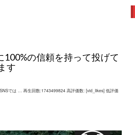
に100%の信頼を持って投げて
ます
Sでは … 再生回数:1743499824 高評価数: [vid_likes] 低評価