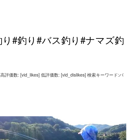
り#釣り#バス釣り#ナマズ釣
数: [vid_likes] 低評価数: [vid_dislikes] 検索キーワード:バ