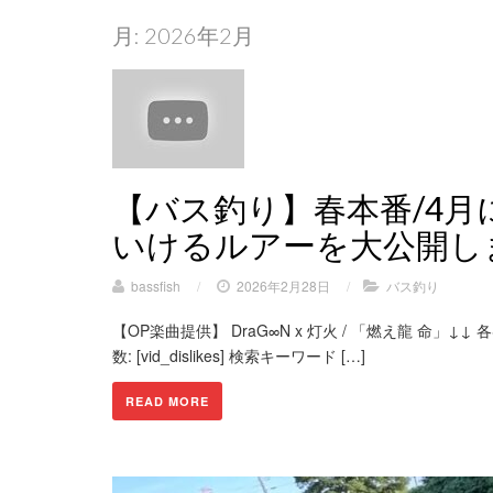
月:
2026年2月
【バス釣り】春本番/4月
いけるルアーを大公開し
bassfish
/
2026年2月28日
/
バス釣り
【OP楽曲提供】 DraG∞N x 灯火 / 「燃え龍 命」↓↓ 各SN
数: [vid_dislikes] 検索キーワード […]
READ MORE