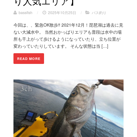
り人気エリア】
bassfish
/
2025年10月25日
/
バス釣り
今回は、、緊急OK散歩‼︎ 2021年12月！琵琶湖は過去に見
ない大減水中。 当然おかっぱりエリアも普段は水中の場
所も干上がって歩けるようになっていたり、立ち位置が
変わっていたりしています。 そんな状態は当 […]
READ MORE