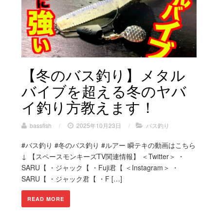
【冬のバス釣り】メタル
バイブを超える冬のヤバ
イ釣り方教えます！
bassfish
/
2025年10月23日
/
バス釣り
#バス釣り #冬のバス釣り #ルアー 瞬テキの動画はこちら
↓ 【スペースモンキーズTV関連情報】 ＜Twitter＞ ・
SARU【 ・ジャック【 ・Fuji君【 ＜Instagram＞ ・
SARU【 ・ジャック君【 ・F […]
READ MORE