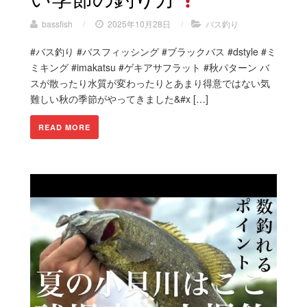
bassfish
/
2025年10月28日
/
バス釣り
#バス釣り #バスフィッシング #ブラックバス #dstyle #ミ
ミキング #imakatsu #ゲキアサフラット #秋パターン バ
スが散ったり水質が変わったりとあまり得意ではない気
難しい秋の季節がやってきました&#x […]
READ MORE