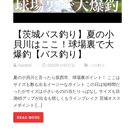
【茨城バス釣り】夏の小
貝川はここ！球場裏で大
爆釣【バス釣り】
bassfish
/
2025年10月27日
/
バス釣り
夏の小貝川と言ったら筑西市、球場裏ポイント！ ここは
サイズも数も出るイージーなポイント この日は短時間だ
ったがサイズは小さいものの当たりっぱなし サイズも目
測45アップが出るも惜しくもラインブレイク 茨城オスス
メポイント […]
READ MORE