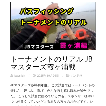
トーナメントのリアル JB
マスターズ霞ヶ浦戦
bassfish
/
2025年10月26日
/
バス釣り
JBマスターズ参戦初年度。 この試合ではトーナメントの
楽しさ、苦しみ、喜び、色んな面を感じ取れた試合でし
た。 こうして試合に臨めているのも、スポンサー様やい
つも仲良くしていただける周りの方々のおかげです。い