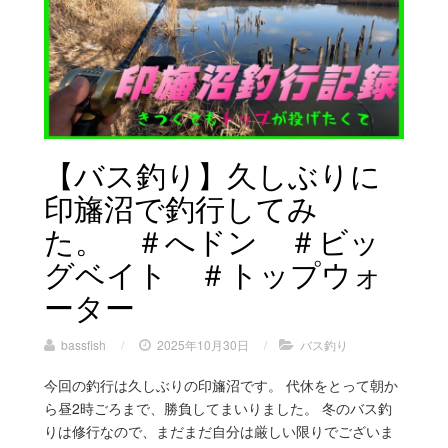
【バス釣り】久しぶりに
印旛沼で釣行してみ
た。 ＃へドン ＃ビッ
グベイト ＃トップウォ
ーター
bassfish
/
2025年10月30日
/
バス釣り
今回の釣行は久しぶりの印旛沼です。 代休をとって朝か
ら昼2時ごろまで、勝負してまいりました。 冬のバス釣
りは修行なので、まだまだ自分は厳しい限りでございま